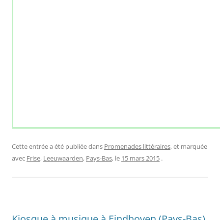
Cette entrée a été publiée dans
Promenades littéraires
, et marquée
avec
Frise
,
Leeuwaarden
,
Pays-Bas
, le
15 mars 2015
.
Kiosque à musique à Eindhoven (Pays-Bas)