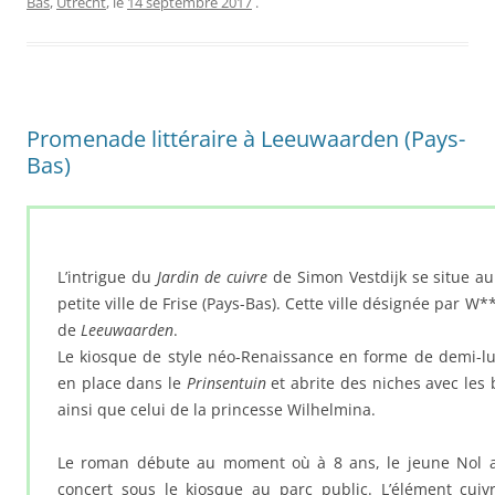
Bas
,
Utrecht
, le
14 septembre 2017
.
Promenade littéraire à Leeuwaarden (Pays-
Bas)
L’intrigue du
Jardin de cuivre
de Simon Vestdijk se situe a
petite ville de Frise (Pays-Bas). Cette ville désignée par W**
de
Leeuwaarden
.
Le kiosque de style néo-Renaissance en forme de demi-lu
en place dans le
Prinsentuin
et abrite des niches avec les
ainsi que celui de la princesse Wilhelmina.
Le roman débute au moment où à 8 ans, le jeune Nol as
concert sous le kiosque au parc public. L’élément cui