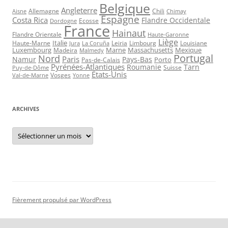
Belgique
Angleterre
Allemagne
Chili
Aisne
Chimay
Espagne
Costa Rica
Flandre Occidentale
Ecosse
Dordogne
France
Hainaut
Flandre Orientale
Haute-Garonne
Liège
Italie
Haute-Marne
Leiria
Limbourg
Louisiane
Jura
La Coruña
Luxembourg
Marne
Massachusetts
Mexique
Madeira
Malmedy
Portugal
Nord
Paris
Namur
Pays-Bas
Porto
Pas-de-Calais
Pyrénées-Atlantiques
Roumanie
Tarn
Suisse
Puy-de-Dôme
États-Unis
Vosges
Val-de-Marne
Yonne
ARCHIVES
Archives
Fièrement propulsé par WordPress