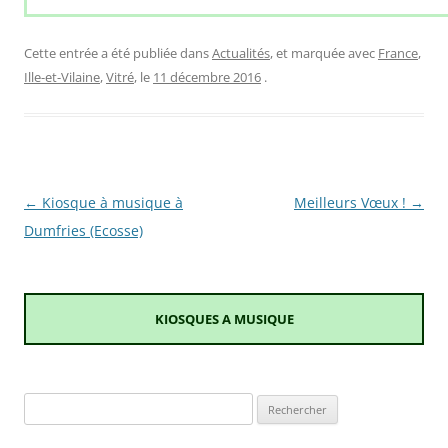
Cette entrée a été publiée dans
Actualités
, et marquée avec
France
,
Ille-et-Vilaine
,
Vitré
, le
11 décembre 2016
.
Navigation
←
Kiosque à musique à
Meilleurs Vœux !
→
des
Dumfries (Ecosse)
articles
KIOSQUES A MUSIQUE
Rechercher :